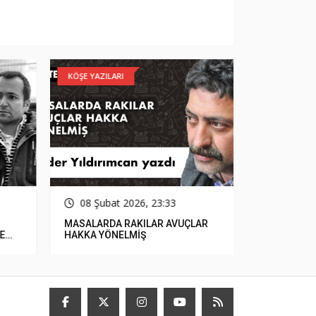
KÖŞE YAZILARI
GÜNCEL
08 Şubat 2026, 23:33
15 Ocak
MASALARDA RAKILAR AVUÇLAR
Çerçioğlu, 
E
HAKKA YÖNELMİŞ
Parasızlık