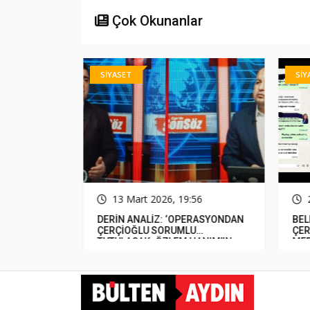
Çok Okunanlar
SİYASET
SİY
31
13 Mart 2026, 19:56
luluğunu
DERİN ANALİZ: ‘OPERASYONDAN
BEL
miş&#8230;
ÇERÇİOĞLU SORUMLU
ÇER
TUTULACAK. ÖZLEM HANIM’IN
MED
TUTUNMASI ARTIK MUCİZE’