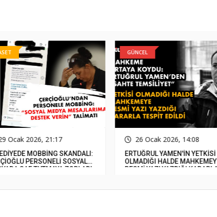
ASET
GÜNCEL
29 Ocak 2026, 21:17
26 Ocak 2026, 14:08
EDİYEDE MOBBİNG SKANDALI:
ERTUĞRUL YAMEN'İN YETKİSİ
ÇİOĞLU PERSONELİ SOSYAL
OLMADIĞI HALDE MAHKEMEY
YADA SAF TUTMAYA ZORLADI
RESMİ YAZI YAZDIĞI KARARLA
TESPİT EDİLDİ