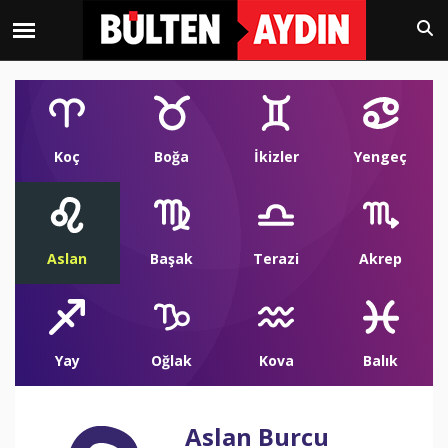
Koç
Boğa
İkizler
Yengeç
Aslan
Başak
Terazi
Akrep
Yay
Oğlak
Kova
Balık
Aslan Burcu