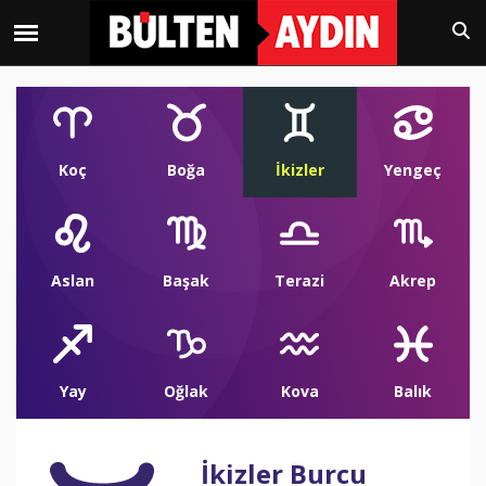
Koç
Boğa
İkizler
Yengeç
Aslan
Başak
Terazi
Akrep
Yay
Oğlak
Kova
Balık
İkizler Burcu