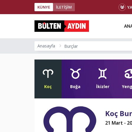
Y
KÜNYE
İLETİŞİM
ANA
Anasayfa
Burçlar
Koç
Boğa
İkizler
Yen
Koç Bu
21 Mart - 2