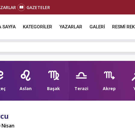
AZARLAR
GAZETELER
 SAYFA
KATEGORİLER
YAZARLAR
GALERİ
RESMİ RE
geç
Aslan
Başak
Terazi
Akrep
rcu
0 Nisan