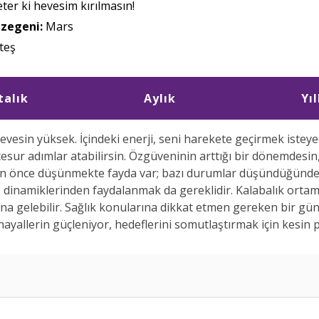
ter ki hevesim kırılmasın!
ezegeni:
Mars
teş
talık
Aylık
Yıl
evesin yüksek. İçindeki enerji, seni harekete geçirmek isteye
 cesur adımlar atabilirsin. Özgüveninin arttığı bir dönemdesin
dan önce düşünmekte fayda var; bazı durumlar düşündüğünden
dinamiklerinden faydalanmak da gereklidir. Kalabalık ortaml
ına gelebilir. Sağlık konularına dikkat etmen gereken bir gü
 hayallerin güçleniyor, hedeflerini somutlaştırmak için kesin