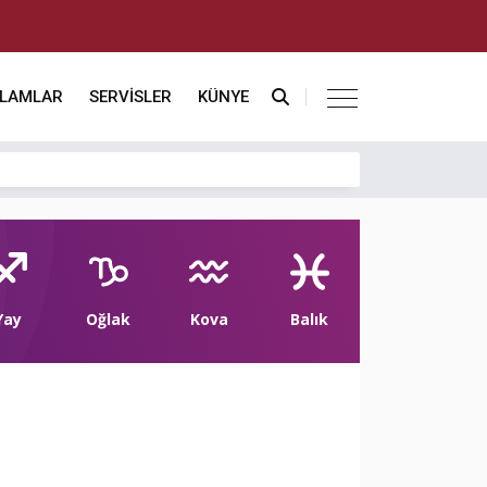
KLAMLAR
SERVİSLER
KÜNYE
Yay
Oğlak
Kova
Balık