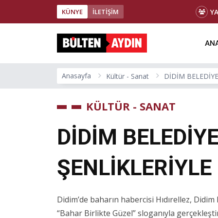
Y
KÜNYE
İLETİŞİM
ANA
Anasayfa
Kültür - Sanat
DİDİM BELEDİY
KÜLTÜR - SANAT
DİDİM BELEDİYE
ŞENLİKLERİYL
Didim’de baharın habercisi Hıdırellez, Didim 
“Bahar Birlikte Güzel” sloganıyla gerçekleştir