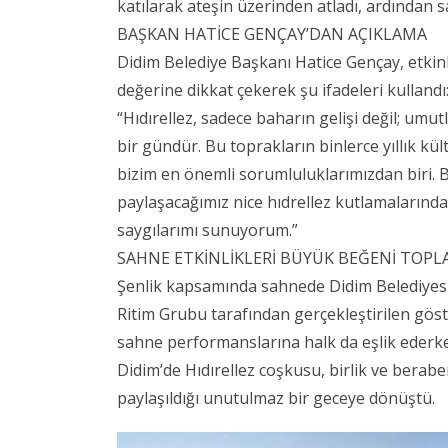
katılarak ateşin üzerinden atladı, ardından sa
BAŞKAN HATİCE GENÇAY’DAN AÇIKLAMA
Didim Belediye Başkanı Hatice Gençay, etkinl
değerine dikkat çekerek şu ifadeleri kullandı
“Hıdırellez, sadece baharın gelişi değil; umutl
bir gündür. Bu toprakların binlerce yıllık 
bizim en önemli sorumluluklarımızdan biri. B
paylaşacağımız nice hıdrellez kutlamalarında 
saygılarımı sunuyorum.”
SAHNE ETKİNLİKLERİ BÜYÜK BEĞENİ TOPL
Şenlik kapsamında sahnede Didim Belediyesi
Ritim Grubu tarafından gerçekleştirilen göster
sahne performanslarına halk da eşlik ederken
Didim’de Hıdırellez coşkusu, birlik ve berabe
paylaşıldığı unutulmaz bir geceye dönüştü.