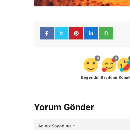
0
0
Begendim
Bayildim
Komi
Yorum Gönder