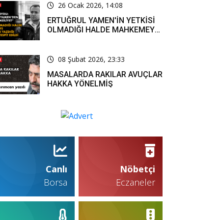
26 Ocak 2026, 14:08
ERTUĞRUL YAMEN'İN YETKİSİ
OLMADIĞI HALDE MAHKEMEYE
RESMİ YAZI YAZDIĞI KARARLA
TESPİT EDİLDİ
08 Şubat 2026, 23:33
MASALARDA RAKILAR AVUÇLAR
HAKKA YÖNELMİŞ
Canlı
Nöbetçi
Borsa
Eczaneler