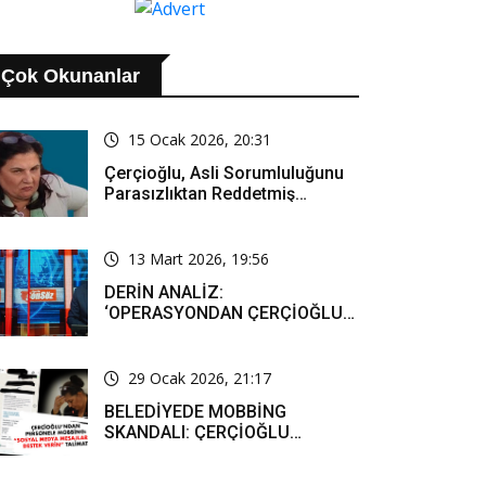
Çok Okunanlar
15 Ocak 2026, 20:31
Çerçioğlu, Asli Sorumluluğunu
Parasızlıktan Reddetmiş…
13 Mart 2026, 19:56
DERİN ANALİZ:
‘OPERASYONDAN ÇERÇİOĞLU
SORUMLU TUTULACAK. ÖZLEM
HANIM’IN TUTUNMASI ARTIK
MUCİZE’
29 Ocak 2026, 21:17
BELEDİYEDE MOBBİNG
SKANDALI: ÇERÇİOĞLU
PERSONELİ SOSYAL MEDYADA
SAF TUTMAYA ZORLADI