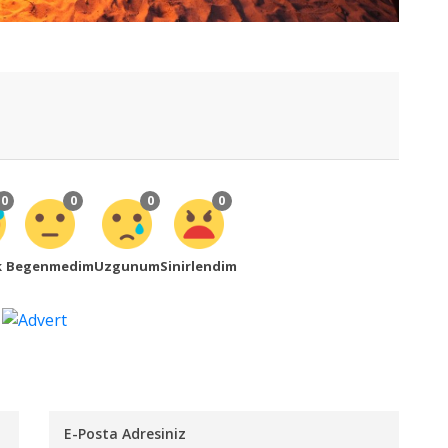
0
0
0
0
k
Begenmedim
Uzgunum
Sinirlendim