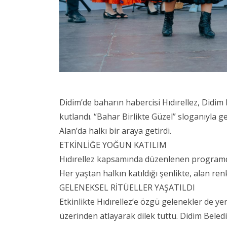
Didim’de baharın habercisi Hıdırellez, Didim
kutlandı. “Bahar Birlikte Güzel” sloganıyla ge
Alan’da halkı bir araya getirdi.
ETKİNLİĞE YOĞUN KATILIM
Hıdırellez kapsamında düzenlenen programda mü
Her yaştan halkın katıldığı şenlikte, alan re
GELENEKSEL RİTÜELLER YAŞATILDI
Etkinlikte Hıdırellez’e özgü gelenekler de yeri
üzerinden atlayarak dilek tuttu. Didim Bele