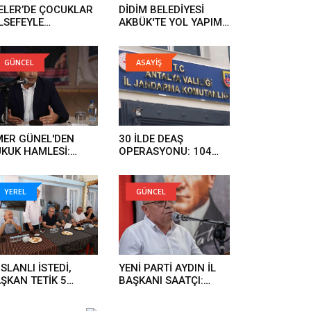
ELER’DE ÇOCUKLAR
DİDİM BELEDİYESİ
LSEFEYLE
AKBÜK'TE YOL YAPIM
ŞÜNMEYİ
ÇALIŞMALARINI
RENİYOR..
GENİŞLETİYOR..
GÜNCEL
ASAYİŞ
ER GÜNEL'DEN
30 İLDE DEAŞ
KUK HAMLESİ:
OPERASYONU: 104
RGI SÜRECİNİ
ŞÜPHELİ YAKALANDI..
KİLEMEYE
LIŞANLAR HUKUK
YEREL
GÜNCEL
ÜNDE HESAP
RECEK..
SLANLI İSTEDİ,
YENİ PARTİ AYDIN İL
ŞKAN TETİK 5
BAŞKANI SAATÇI:
NDE YAPTI..
'BOYUN
EĞMEYECEĞİZ'..