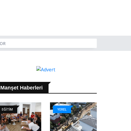
YOR
Manşet Haberleri
EĞİTİM
YEREL