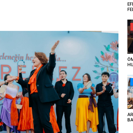
EF
FE
DÜ
ÖĞ
ÖM
HU
YA
ET
ÇA
ÖN
VE
AR
BA
GÜ