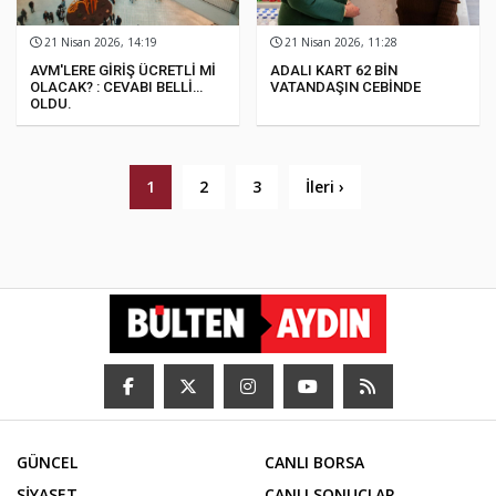
21 Nisan 2026, 14:19
21 Nisan 2026, 11:28
AVM'LERE GİRİŞ ÜCRETLİ Mİ
ADALI KART 62 BİN
OLACAK? : CEVABI BELLİ
VATANDAŞIN CEBİNDE
OLDU.
1
2
3
İleri ›
GÜNCEL
CANLI BORSA
SİYASET
CANLI SONUÇLAR