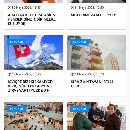
12 Mayıs 2026, 16:13
11 Mayıs 2026, 12:50
ADALI KART 63 BİNE AŞKIN
MOTORİNE ZAM GELİYOR!
HEMŞERİSİNE İNDİRİMLER
SUNUYOR...
EKONOMİ
EKONOMİ
05 Mayıs 2026, 12:25
04 Mayıs 2026, 15:40
İSVİÇRE BİZİ KISKANIYOR !.
KİRA ZAM TAVANI BELLİ
İSVİÇRE'DE ENFLASYON
OLDU.
ZİRVE YAPTI YÜZDE 0.6
EKONOMİ
EKONOMİ