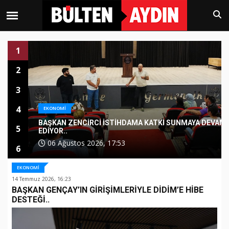
1
2
3
4
EKONOMİ
A DEVAM
EN DÜŞÜK EMEKLİ MAAŞI ZAM FARKLARI HESAPL
5
YATIYOR..
06 Ağustos 2026, 15:24
6
EKONOMİ
14 Temmuz 2026, 16:23
BAŞKAN GENÇAY’IN GİRİŞİMLERİYLE DİDİM’E HİBE
DESTEĞİ..