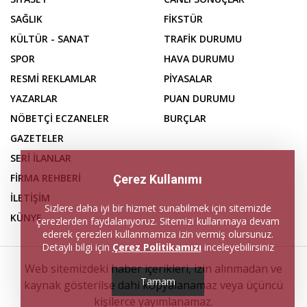
SAĞLIK
FİKSTÜR
KÜLTÜR - SANAT
TRAFİK DURUMU
SPOR
HAVA DURUMU
RESMİ REKLAMLAR
PİYASALAR
YAZARLAR
PUAN DURUMU
NÖBETÇİ ECZANELER
BURÇLAR
GAZETELER
SERİ İLANLAR
FİRMA REHBERİ
Çerez Kullanımı
İLETİŞİM
Sizlere daha iyi bir hizmet sunabilmek için sitemizde
KÜNYE
çerezlerden faydalanıyoruz. Sitemizi kullanmaya devam
ederek çerezleri kullanmamıza izin vermiş olursunuz.
Detaylı bilgi için
Çerez Politikamızı
inceleyebilirsiniz
Web sitemizdeki haber içerikleri, izin alınmadan ve
Tamam
kaynak gösterilse dahi kopyalanamaz veya üçüncü
kişilerce yayımlanamaz.