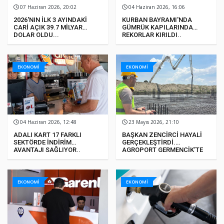
07 Haziran 2026, 20:02
04 Haziran 2026, 16:06
2026'NIN İLK 3 AYINDAKİ
KURBAN BAYRAMI'NDA
CARİ AÇIK 39.7 MİLYAR
GÜMRÜK KAPILARINDA
DOLAR OLDU...
REKORLAR KIRILDI..
EKONOMİ
EKONOMİ
04 Haziran 2026, 12:48
23 Mayıs 2026, 21:10
ADALI KART 17 FARKLI
BAŞKAN ZENCİRCİ HAYALİ
SEKTÖRDE İNDİRİM
GERÇEKLEŞTİRDİ.
AVANTAJI SAĞLIYOR..
AGROPORT GERMENCİK’TE
İLK KAZMA VURULDU...
EKONOMİ
EKONOMİ