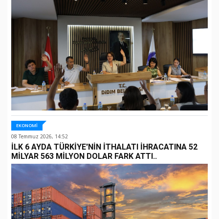
EKONOMİ
08 Temmuz 2026, 14:52
İLK 6 AYDA TÜRKİYE'NİN İTHALATI İHRACATINA 52
MİLYAR 563 MİLYON DOLAR FARK ATTI..